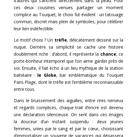
d’autres qui s’ancrent directement dans la peau. Pour
ces deux cousines venues partager un moment
complice au Touquet, le choix fut évident : un tatouage
commun, discret mais plein de symboles, pour célébrer
leur lien indéfectible.
Le motif choisi ? Un
trèfle
, délicatement dessiné sur la
nuque. Derrière sa simplicité se cache une histoire
doublement riche : d’abord, il représente la
chance
, ce
porte-bonheur intemporel que l’on aime garder près de
soi. Ensuite, il fait écho à un lieu mythique de la station
balnéaire :
le Globe
, bar emblématique du Touquet
Paris Plage, dont le trèfle est l’emblème reconnaissable
entre tous.
Dans le bruissement des aiguilles, entre rires nerveux
et regards complices, chaque trait d’encre est devenu
une déclaration silencieuse. On sent dans ces images
la douceur d’un instant suspendu : deux jeunes
femmes, unies par le sang et par le cœur, choisissant
d’immortaliser un souvenir de vacances qui dépassera